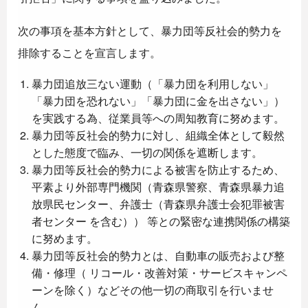
次の事項を基本方針として、暴力団等反社会的勢力を
排除することを宣言します。
暴力団追放三ない運動（「暴力団を利用しない」
「暴力団を恐れない」「暴力団に金を出さない」）
を実践する為、従業員等への周知教育に努めます。
暴力団等反社会的勢力に対し、組織全体として毅然
とした態度で臨み、一切の関係を遮断します。
暴力団等反社会的勢力による被害を防止するため、
平素より外部専門機関（青森県警察、青森県暴力追
放県民センター、弁護士（青森県弁護士会犯罪被害
者センター を含む）） 等との緊密な連携関係の構築
に努めます。
暴力団等反社会的勢力とは、自動車の販売および整
備・修理（ リコール・改善対策・サービスキャンペ
ーンを除く）などその他一切の商取引を行いませ
ん。